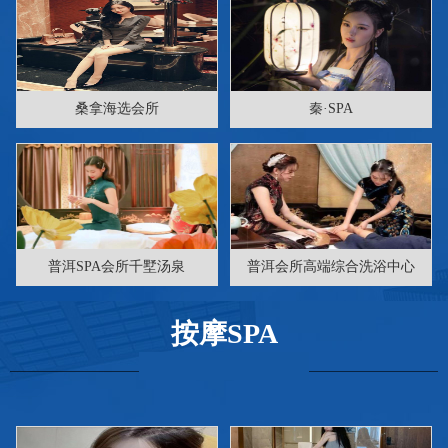
桑拿海选会所
秦·SPA
普洱SPA会所千墅汤泉
普洱会所高端综合洗浴中心
按摩SPA