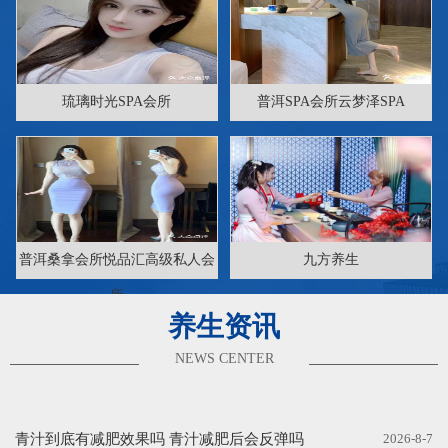
琉璃时光SPA会所
普洱SPA会所云梦泽SPA
普洱桑拿会所悦品汇高级私人会
九方养生
所
养生资讯
NEWS CENTER
青汁到底有减肥效果吗 青汁减肥后会反弹吗
2026-8-7