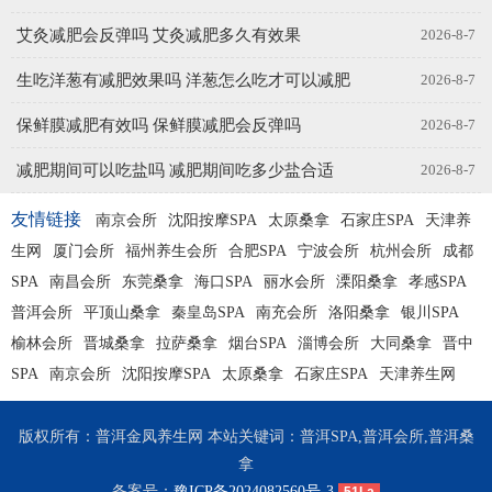
艾灸减肥会反弹吗 艾灸减肥多久有效果
2026-8-7
生吃洋葱有减肥效果吗 洋葱怎么吃才可以减肥
2026-8-7
保鲜膜减肥有效吗 保鲜膜减肥会反弹吗
2026-8-7
减肥期间可以吃盐吗 减肥期间吃多少盐合适
2026-8-7
友情链接
南京会所
沈阳按摩SPA
太原桑拿
石家庄SPA
天津养
生网
厦门会所
福州养生会所
合肥SPA
宁波会所
杭州会所
成都
SPA
南昌会所
东莞桑拿
海口SPA
丽水会所
溧阳桑拿
孝感SPA
普洱会所
平顶山桑拿
秦皇岛SPA
南充会所
洛阳桑拿
银川SPA
榆林会所
晋城桑拿
拉萨桑拿
烟台SPA
淄博会所
大同桑拿
晋中
SPA
南京会所
沈阳按摩SPA
太原桑拿
石家庄SPA
天津养生网
版权所有：普洱金凤养生网 本站关键词：普洱SPA,普洱会所,普洱桑
拿
备案号：
豫ICP备2024082560号-3